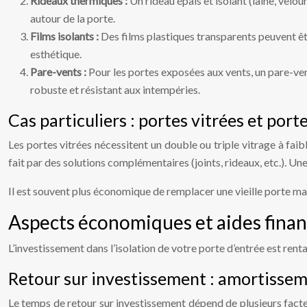
Rideaux thermiques :
Un rideau épais et isolant (laine, vel
autour de la porte.
Films isolants :
Des films plastiques transparents peuvent êtr
esthétique.
Pare-vents :
Pour les portes exposées aux vents, un pare-ven
robuste et résistant aux intempéries.
Cas particuliers : portes vitrées et por
Les portes vitrées nécessitent un double ou triple vitrage à faibl
fait par des solutions complémentaires (joints, rideaux, etc.). Un
Il est souvent plus économique de remplacer une vieille porte mal 
Aspects économiques et aides financ
L’investissement dans l’isolation de votre porte d’entrée est rent
Retour sur investissement : amortissem
Le temps de retour sur investissement dépend de plusieurs facteur