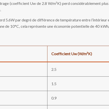
 vitrage (coefficient Uw de 2.8 W/m²K) perd considérablement plu
.
 5.6W par degré de différence de température entre l’intérieur et
e de 10°C, cela représente une économie potentielle de 40 kWh/m²/
Coefficient Uw (W/m²K)
2.5
1.5
0.9