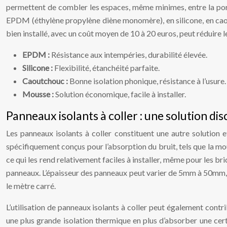
permettent de combler les espaces, même minimes, entre la porte e
EPDM (éthylène propylène diène monomère), en silicone, en caout
bien installé, avec un coût moyen de 10 à 20 euros, peut réduire l
EPDM :
Résistance aux intempéries, durabilité élevée.
Silicone :
Flexibilité, étanchéité parfaite.
Caoutchouc :
Bonne isolation phonique, résistance à l’usure.
Mousse :
Solution économique, facile à installer.
Panneaux isolants à coller : une solution dis
Les panneaux isolants à coller constituent une autre solution 
spécifiquement conçus pour l’absorption du bruit, tels que la mous
ce qui les rend relativement faciles à installer, même pour les br
panneaux. L’épaisseur des panneaux peut varier de 5mm à 50mm, pe
le mètre carré.
L’utilisation de panneaux isolants à coller peut également contr
une plus grande isolation thermique en plus d’absorber une certai