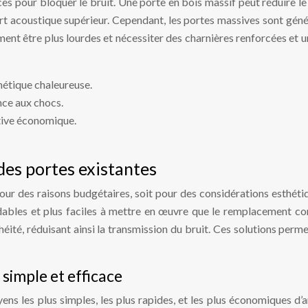
aces pour bloquer le bruit. Une porte en bois massif peut réduire l
ort acoustique supérieur. Cependant, les portes massives sont gé
ement être plus lourdes et nécessiter des charnières renforcées et 
thétique chaleureuse.
nce aux chocs.
tive économique.
 des portes existantes
ur des raisons budgétaires, soit pour des considérations esthétiqu
ables et plus faciles à mettre en œuvre que le remplacement com
héité, réduisant ainsi la transmission du bruit. Ces solutions perm
simple et efficace
yens les plus simples, les plus rapides, et les plus économiques d’a