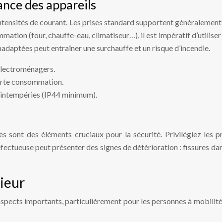
ance des appareils
intensités de courant. Les prises standard supportent généralement
ation (four, chauffe-eau, climatiseur…), il est impératif d’utilis
inadaptées peut entraîner une surchauffe et un risque d’incendie.
 électroménagers.
forte consommation.
x intempéries (IP44 minimum).
ues sont des éléments cruciaux pour la sécurité. Privilégiez les 
défectueuse peut présenter des signes de détérioration : fissures d
ieur
 aspects importants, particulièrement pour les personnes à mobilit