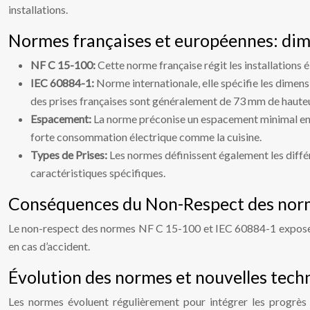
installations.
Normes françaises et européennes: dim
NF C 15-100:
Cette norme française régit les installations é
IEC 60884-1:
Norme internationale, elle spécifie les dimens
des prises françaises sont généralement de 73 mm de haute
Espacement:
La norme préconise un espacement minimal entre
forte consommation électrique comme la cuisine.
Types de Prises:
Les normes définissent également les différ
caractéristiques spécifiques.
Conséquences du Non-Respect des nor
Le non-respect des normes NF C 15-100 et IEC 60884-1 expose à d
en cas d’accident.
Évolution des normes et nouvelles tech
Les normes évoluent régulièrement pour intégrer les progrès t