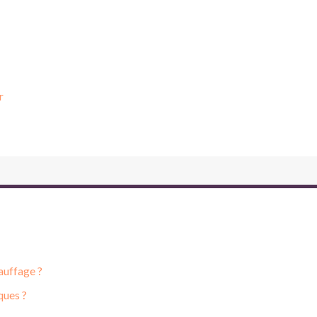
r
auffage ?
ques ?