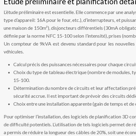
Étude préliminaire et planification détai
L’étude préliminaire est essentielle. Elle commence par une analy
type d’appareil: 16A pour le four, etc.), d’interrupteurs, et puis
une maison de 150m²), disjoncteurs différentiels (30mA obligatoi
définie par la norme NFC 15-100 selon l’intensité), prises (nombr
Un compteur de 9kVA est devenu standard pour les nouvelles con
véhicules.
Calcul précis des puissances nécessaires pour chaque circuit
Choix du type de tableau électrique (nombre de modules, ty
15-100.
Détermination du nombre de circuits et leur affectation préc
sécurité accrue. Il est important de prévoir des circuits dé
Choix entre une installation apparente (gain de temps et de 
Pour optimiser l’installation, des logiciels de planification 3D 
de difficulté potentiels. L’utilisation de tels logiciels permet de 
a permis de réduire la longueur des câbles de 20%, soit une écon