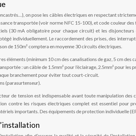
ue
ncastrés…), on pose les câbles électriques en respectant stricteme
sance transportée (voir norme NFC 15-100), et code couleur des fils 
ntiels (30 mA obligatoire pour chaque circuit) et les disjoncteur
otégé individuellement. Le raccordement des prises, des interrupt
aison de 150m² comptera en moyenne 30 circuits électriques.
tres éléments (minimum 10 cm des canalisations de gaz, 5 cm des ca
ansportée : un câble de 1.5mm² pour l’éclairage, 2.5mm² pour les pr
haque branchement pour éviter tout court-circuit.
ns (parasurtenseur).
tecteur de tension est indispensable avant toute manipulation des 
on contre les risques électriques complet est essentiel pour pr
tériels importants. Des équipements de protection individuelle (EP
’installation
stallation afin d’assurer la qualité et la sécurité de l’installati