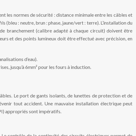
nt les normes de sécurité : distance minimale entre les câbles et
(bleu : neutre, brun : phase, jaune/vert : terre). L’installation du
s de branchement (calibre adapté à chaque circuit) doivent être
eurs et des points lumineux doit être effectué avec précision, en
nalisations d’eau).
ises, jusqu’à 6mm² pour les fours à induction.
câbles. Le port de gants isolants, de lunettes de protection et de
évenir tout accident. Une mauvaise installation électrique peut
I) appropriés sont impératifs.
on. Le contrôle de la continuité des circuits électriques permet de