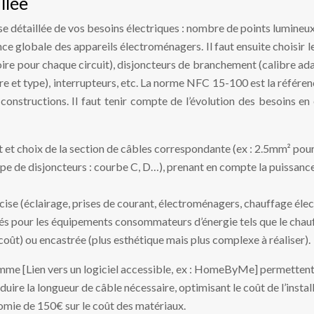
llée
se détaillée de vos besoins électriques : nombre de points lumineu
sance globale des appareils électroménagers. Il faut ensuite choisi
re pour chaque circuit), disjoncteurs de branchement (calibre adap
e et type), interrupteurs, etc. La norme NFC 15-100 est la référen
structions. Il faut tenir compte de l’évolution des besoins en é
 et choix de la section de câbles correspondante (ex : 2.5mm² pour 
pe de disjoncteurs : courbe C, D…), prenant en compte la puissance
ise (éclairage, prises de courant, électroménagers, chauffage électr
diés pour les équipements consommateurs d’énergie tels que le chauf
coût) ou encastrée (plus esthétique mais plus complexe à réaliser).
comme [Lien vers un logiciel accessible, ex : HomeByMe] permettent 
réduire la longueur de câble nécessaire, optimisant le coût de l’instal
omie de 150€ sur le coût des matériaux.