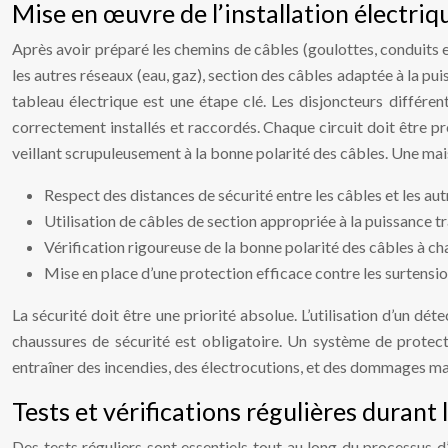
Mise en œuvre de l’installation électriq
Après avoir préparé les chemins de câbles (goulottes, conduits e
les autres réseaux (eau, gaz), section des câbles adaptée à la puis
tableau électrique est une étape clé. Les disjoncteurs différe
correctement installés et raccordés. Chaque circuit doit être pr
veillant scrupuleusement à la bonne polarité des câbles. Une m
Respect des distances de sécurité entre les câbles et les au
Utilisation de câbles de section appropriée à la puissance tr
Vérification rigoureuse de la bonne polarité des câbles à c
Mise en place d’une protection efficace contre les surtensio
La sécurité doit être une priorité absolue. L’utilisation d’un dé
chaussures de sécurité est obligatoire. Un système de protecti
entraîner des incendies, des électrocutions, et des dommages ma
Tests et vérifications régulières durant l
Des tests réguliers sont essentiels tout au long du processus d’in