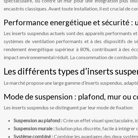
spectaculaire, ou contre un mur pour une intégration plus disc
encastrés classiques. Avant toute installation, il est crucial de co
Performance energétique et sécurité : u
Les inserts suspendus actuels sont des appareils performants et s
systèmes de ventilation performants et à des dispositifs de s
rendement énergétique supérieur à 80%, contribuant à des écon
impact environnemental réduit. La consommation de combustible e
Les différents types d’inserts suspe
Le marché propose une large gamme d’inserts suspendus, adaptés à
Mode de suspension : plafond, mur ou 
Les inserts suspendus se distinguent par leur mode de fixation:
Suspension au plafond :
Crée un effet visuel spectaculaire, i
Suspension murale :
Solution plus discrète, facile à intégrer
Système combiné :
Combine les avantages des deux systèmes 