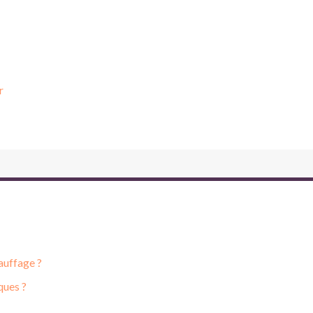
r
auffage ?
ques ?