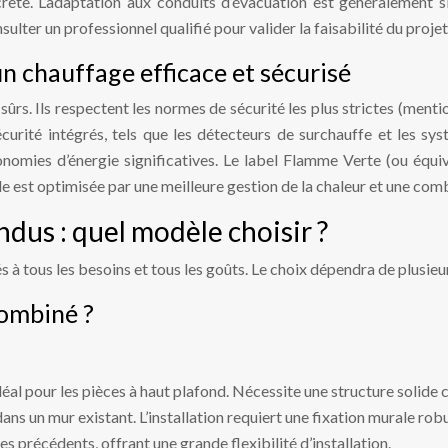
rète. L’adaptation aux conduits d’évacuation est généralement sim
nsulter un professionnel qualifié pour valider la faisabilité du projet
n chauffage efficace et sécurisé
ûrs. Ils respectent les normes de sécurité les plus strictes (menti
écurité intégrés, tels que les détecteurs de surchauffe et les 
omies d’énergie significatives. Le label Flamme Verte (ou équiv
st optimisée par une meilleure gestion de la chaleur et une comb
ndus : quel modèle choisir ?
 tous les besoins et tous les goûts. Le choix dépendra de plusieurs
combiné ?
déal pour les pièces à haut plafond. Nécessite une structure solide 
 dans un mur existant. L’installation requiert une fixation murale rob
précédents, offrant une grande flexibilité d’installation.