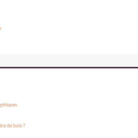
r
gétiques
re de bois ?